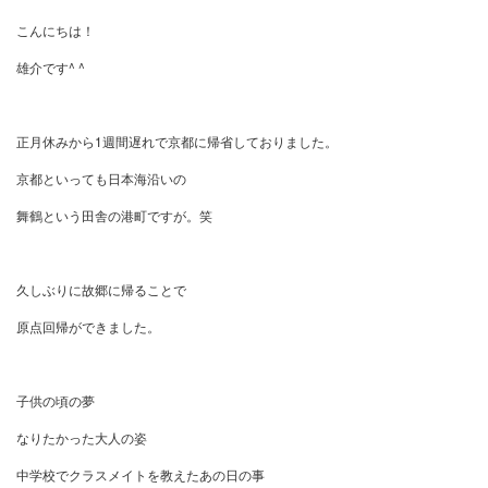
こんにちは！
雄介です^ ^
正月休みから1週間遅れで京都に帰省しておりました。
京都といっても日本海沿いの
舞鶴という田舎の港町ですが。笑
久しぶりに故郷に帰ることで
原点回帰ができました。
子供の頃の夢
なりたかった大人の姿
中学校でクラスメイトを教えたあの日の事