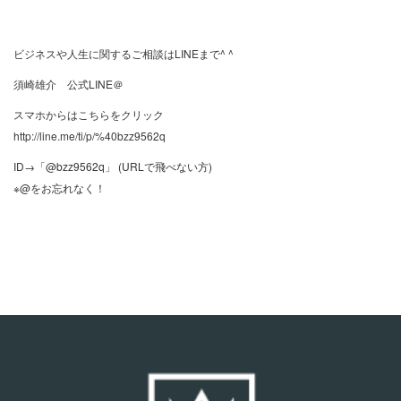
ビジネスや人生に関するご相談はLINEまで^ ^
須崎雄介 公式LINE＠
スマホからはこちらをクリック
http://line.me/ti/p/%40bzz9562q
ID→「@bzz9562q」 (URLで飛べない方)
※@をお忘れなく！